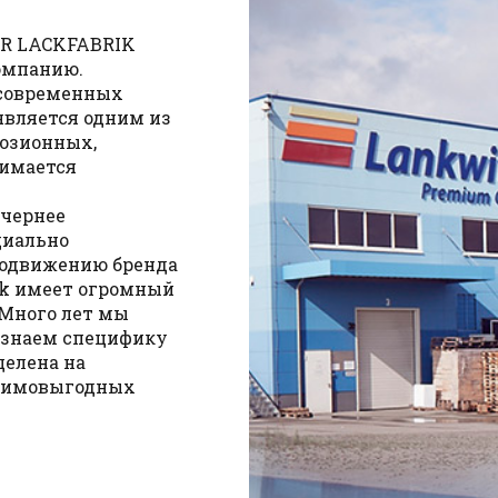
ER LACKFABRIK
омпанию.
 современных
является одним из
озионных,
нимается
чернее
циально
родвижению бренда
rik имеет огромный
 Много лет мы
 знаем специфику
целена на
заимовыгодных