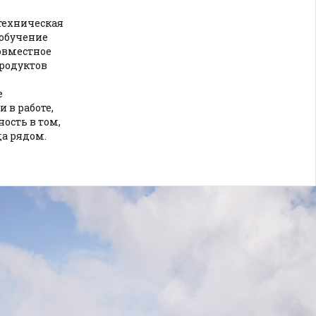
техническая
 обучение
овместное
родуктов
е
 в работе,
ость в том,
да рядом.