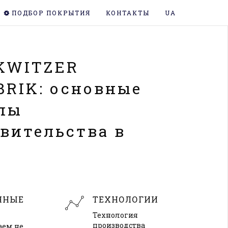
ПОДБОР ПОКРЫТИЯ
КОНТАКТЫ
UA
KWITZER
RIK:
основные
пы
вительства в
е
ННЫЕ
ТЕХНОЛОГИИ
Технология
производства
аем не