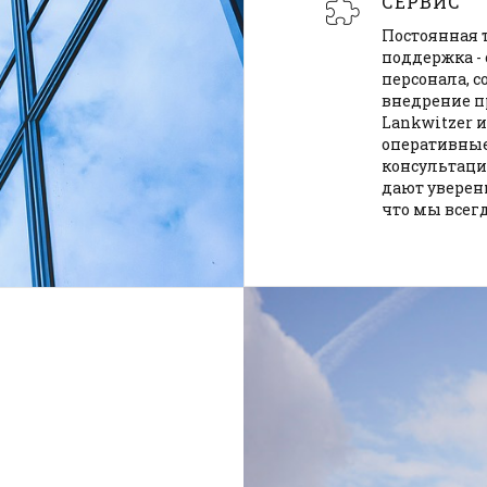
СЕРВИС
Постоянная 
поддержка -
персонала, с
внедрение п
Lankwitzer и
оперативны
консультации
дают уверенн
что мы всег