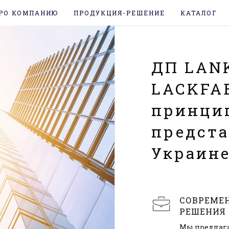
РО КОМПАНИЮ
ПРОДУКЦИЯ-РЕШЕНИЕ
КАТАЛОГ
ДП LAN
LACKFAB
принци
предста
Украин
СОВРЕМЕ
РЕШЕНИЯ
Мы предлаг