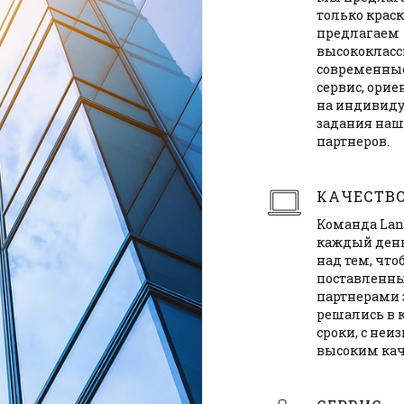
только краск
предлагаем
высококлас
современны
сервис, ори
на индивид
задания на
партнеров.
КАЧЕСТВ
Команда Lan
каждый день
над тем, что
поставленн
партнерами 
решались в 
сроки, с неи
высоким кач