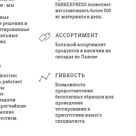
FARBEXPRESS позволяет
и - мы
изготавливать более 500
кг материала в день.
сные
е решения и
ентированные
АССОРТИМЕНТ
уальные
ших
Большой ассортимент
продуктов в наличии на
складах во Львове
О
ГИБКОСТЬ
kwitzer
 работает
Возможность
бы
предоставления
ые
бесплатных образцов для
задачи
проведения
кратчайшие
тестирования в
зменно
присутствии нашего
еством.
специалиста.