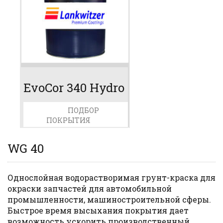
EvoCor 340 Hydro
WG 40
Артикул
ПОДБОР
Основа: алкид
ПОКРЫТИЯ
Тип: Водорастворимая грунт-
эмаль
Подложка: черный металл
WG 40
Состав однокомпонентный
Уровень блеска: матовый
Сфера применения: трубная
Однослойная водорастворимая грунт-краска для
промышленность
окраски запчастей для автомобильной
промышленности, машиностроительной сферы.
Быстрое время высыхания покрытия дает
возможность ускорить производственный