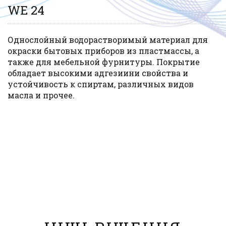
Тип: Водорастворимая эмаль
WE 24
Подложка: почва, пластик
Состав однокомпонентный
Уровень блеска: матовый,
Однослойный водорастворимый материал для
шелковисто матовый /
окраски бытовых приборов из пластмассы, а
глянцевый
Сфера применения:
также для мебельной фурнитуры. Покрытие
декоративное покрытие для
обладает высокими адгезиини свойства и
бытовой техники и
устойчивость к спиртам, различных видов
пластмассовых деталей
масла и прочее.