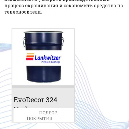
процесс окрашивания и сэкономить средства на
теплоносители.
EvoDecor 324
Hydro
ПОДБОР
ПОКРЫТИЯ
WE 24
Артикул
Основа: акрил